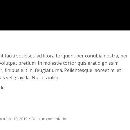
ent taciti sociosqu ad litora torquent per conubia nostra, per
volutpat pretium. In molestie tortor quis erat dignissim
, finibus elit in, feugiat urna. Pellentesque laoreet mi et
vel gravida. Nulla facilisi.
cle
octubre 10, 2019
Deja un comentario