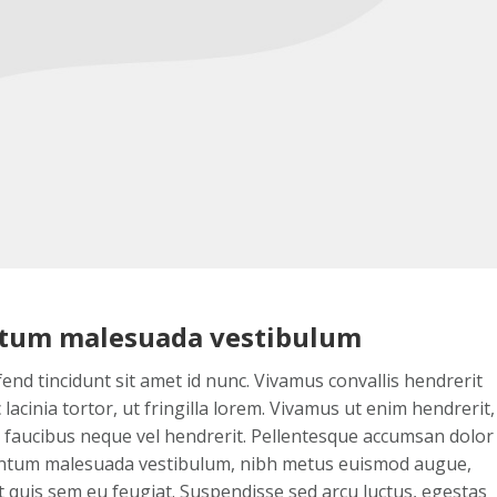
entum malesuada vestibulum
fend tincidunt sit amet id nunc. Vivamus convallis hendrerit
lacinia tortor, ut fringilla lorem. Vivamus ut enim hendrerit,
is faucibus neque vel hendrerit. Pellentesque accumsan dolor
ermentum malesuada vestibulum, nibh metus euismod augue,
nt quis sem eu feugiat. Suspendisse sed arcu luctus, egestas