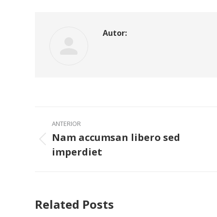
Autor:
Navegación
ANTERIOR
entre
Nam accumsan libero sed
Publicación
imperdiet
publicaciones
anterior:
Related Posts