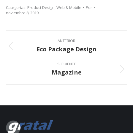
Categorías:
Product Design
,
Web & Mobile
Por
noviembre 8, 2019
Navegación
ANTERIOR
entre
Eco Package Design
Proyecto
anterior
proyectos
SIGUIENTE
Magazine
Proyecto
siguiente