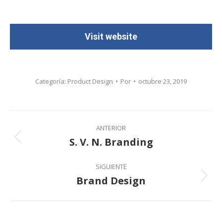
Visit website
Categoría:
Product Design
Por
octubre 23, 2019
Navegación
ANTERIOR
entre
S. V. N. Branding
Proyecto
anterior
proyectos
SIGUIENTE
Brand Design
Proyecto
siguiente